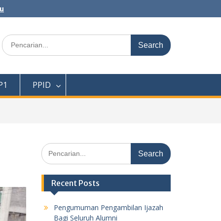
au
Search
for:
P1
PPID
Search
for:
Recent Posts
Pengumuman Pengambilan Ijazah
Bagi Seluruh Alumni