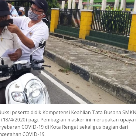
duksi peserta didik Kompetensi Keahlian Tata Busana SMKN
u (18/4/2020) pagi. Pembagian masker ini merupakan upaya 
ebaran COVID-19 di Kota Rengat sekaligus bagian dari
encegahan COVID-19.