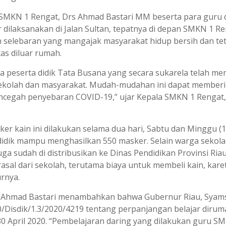
a SMKN 1 Rengat, Drs Ahmad Bastari MM beserta para guru 
dilaksanakan di Jalan Sultan, tepatnya di depan SMKN 1 Re
n selebaran yang mangajak masyarakat hidup bersih dan te
as diluar rumah.
a peserta didik Tata Busana yang secara sukarela telah m
sekolah dan masyarakat. Mudah-mudahan ini dapat member
ncegah penyebaran COVID-19,” ujar Kepala SMKN 1 Rengat,
 kain ini dilakukan selama dua hari, Sabtu dan Minggu (1
a didik mampu menghasilkan 550 masker. Selain warga sekol
ga sudah di distribusikan ke Dinas Pendidikan Provinsi Riau
asal dari sekolah, terutama biaya untuk membeli kain, kare
rnya.
h, Ahmad Bastari menambahkan bahwa Gubernur Riau, Syam
/Disdik/1.3/2020/4219 tentang perpanjangan belajar dirum
30 April 2020. “Pembelajaran daring yang dilakukan guru S