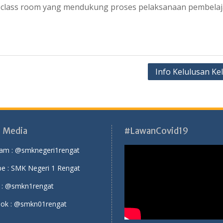
 class room yang mendukung proses pelaksanaan pembelaj
Info Kelulusan Ke
l Media
#LawanCovid19
ram :
@smknegeri1rengat
e :
SMK Negeri 1 Rengat
 :
@smkn1rengat
ok :
@smkn01rengat