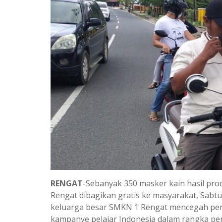
RENGAT
-Sebanyak 350 masker kain hasil pro
Rengat dibagikan gratis ke masyarakat, Sabt
keluarga besar SMKN 1 Rengat mencegah peny
kampanye pelajar Indonesia dalam rangka p