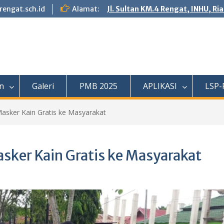
engat.sch.id
Alamat:
Jl. Sultan KM.4 Rengat, INHU, Ri
n
Galeri
PMB 2025
APLIKASI
LSP-
sker Kain Gratis ke Masyarakat
sker Kain Gratis ke Masyarakat