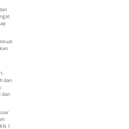
dan
ngat.
tap
embuat
ikan
1-
ah dan
.
t dan
suar
ah
MKN 1