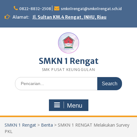
Skip
to
0822-8832-2508
smkn1rengat@smkn1rengat.sch.id
content
Alamat:
Jl. Sultan KM.4 Rengat, INHU, Riau
SMKN 1 Rengat
SMK PUSAT KEUNGGULAN
Search
for:
Menu
SMKN 1 Rengat
>
Berita
>
SMKN 1 RENGAT Melakukan Survey
PKL