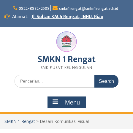
Skip
to
0822-8832-2508
smkn1rengat@smkn1rengat.sch.id
content
Alamat:
Jl. Sultan KM.4 Rengat, INHU, Riau
SMKN 1 Rengat
SMK PUSAT KEUNGGULAN
Search
for:
Menu
SMKN 1 Rengat
>
Desain Komunikasi Visual