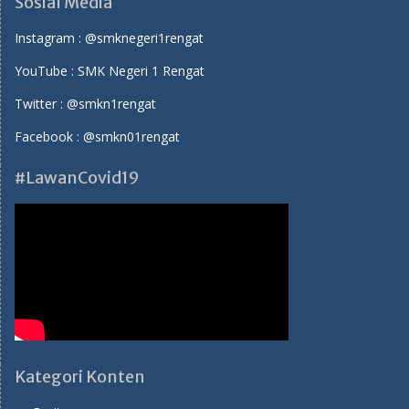
Sosial Media
Instagram :
@smknegeri1rengat
YouTube :
SMK Negeri 1 Rengat
Twitter :
@smkn1rengat
Facebook :
@smkn01rengat
#LawanCovid19
Kategori Konten