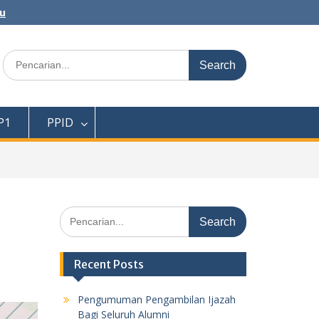
au
Search
for:
P1
PPID
Search
for:
Recent Posts
Pengumuman Pengambilan Ijazah
Bagi Seluruh Alumni