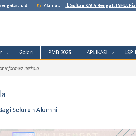
engat.sch.id
Alamat:
Jl. Sultan KM.4 Rengat, INHU, Ri
n
Galeri
PMB 2025
APLIKASI
LSP-
for
Informasi Berkala
la
agi Seluruh Alumni