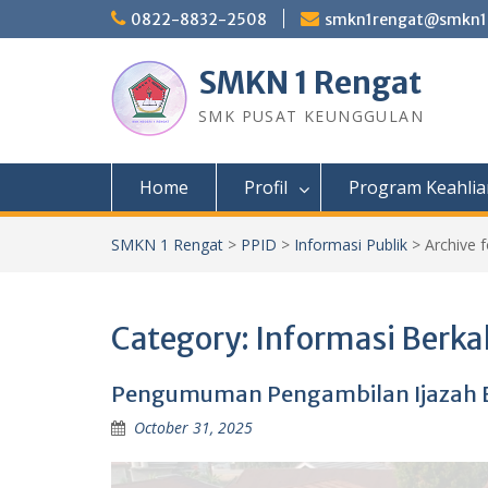
Skip
0822-8832-2508
smkn1rengat@smkn1r
to
content
SMKN 1 Rengat
SMK PUSAT KEUNGGULAN
Home
Profil
Program Keahlia
SMKN 1 Rengat
>
PPID
>
Informasi Publik
>
Archive 
Category:
Informasi Berka
Pengumuman Pengambilan Ijazah B
October 31, 2025