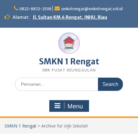
Skip
to
0822-8832-2508
smkn1rengat@smkn1rengat.sch.id
content
Alamat:
Jl. Sultan KM.4 Rengat, INHU, Riau
SMKN 1 Rengat
SMK PUSAT KEUNGGULAN
Search
for:
Menu
SMKN 1 Rengat
>
Archive for
Info Sekolah