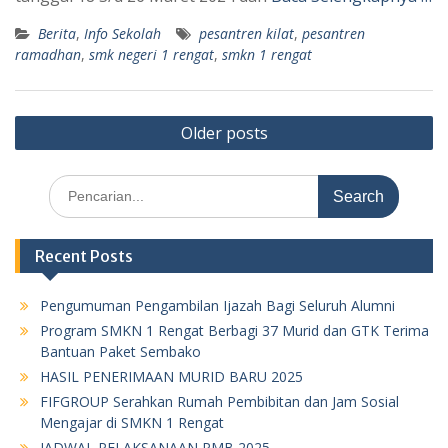
Berita
,
Info Sekolah
pesantren kilat
,
pesantren
ramadhan
,
smk negeri 1 rengat
,
smkn 1 rengat
Posts
Older posts
navigation
Search
for:
Recent Posts
Pengumuman Pengambilan Ijazah Bagi Seluruh Alumni
Program SMKN 1 Rengat Berbagi 37 Murid dan GTK Terima
Bantuan Paket Sembako
HASIL PENERIMAAN MURID BARU 2025
FIFGROUP Serahkan Rumah Pembibitan dan Jam Sosial
Mengajar di SMKN 1 Rengat
JADWAL PELAKSANAAN PMB 2025