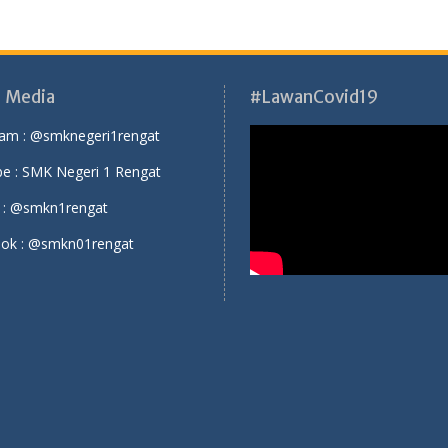
l Media
#LawanCovid19
ram :
@smknegeri1rengat
e :
SMK Negeri 1 Rengat
 :
@smkn1rengat
ok :
@smkn01rengat