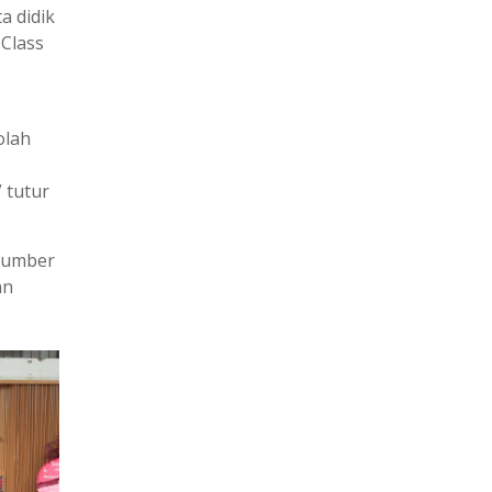
a didik
 Class
olah
 tutur
 Sumber
an