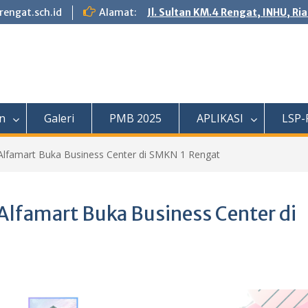
engat.sch.id
Alamat:
Jl. Sultan KM.4 Rengat, INHU, Ri
n
Galeri
PMB 2025
APLIKASI
LSP-
, Alfamart Buka Business Center di SMKN 1 Rengat
 Alfamart Buka Business Center di