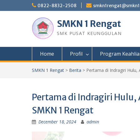
Skip
0822-8832-2508
smkn1rengat@smkn1r
to
content
SMKN 1 Rengat
SMK PUSAT KEUNGGULAN
Home
Profil
Program Keahlia
SMKN 1 Rengat
>
Berita
>
Pertama di Indragiri Hulu
Pertama di Indragiri Hulu,
SMKN 1 Rengat
December 18, 2024
admin