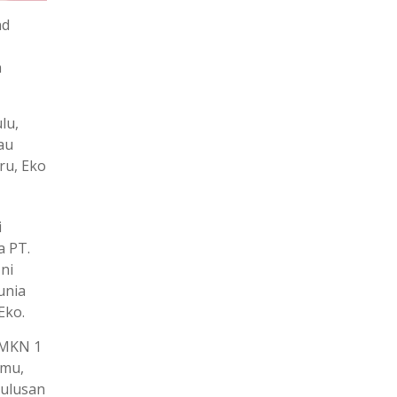
nd
n
lu,
au
ru, Eko
i
a PT.
ni
unia
Eko.
SMKN 1
amu,
lulusan