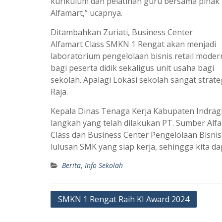
kurikulum dan pelatihan guru bersama pihak
Alfamart,” ucapnya.
Ditambahkan Zuriati, Business Center
Alfamart Class SMKN 1 Rengat akan menjadi
laboratorium pengelolaan bisnis retail moder
bagi peserta didik sekaligus unit usaha bagi
sekolah. Apalagi Lokasi sekolah sangat str
Raja.
Kepala Dinas Tenaga Kerja Kabupaten Indragi
langkah yang telah dilakukan PT. Sumber Alf
Class dan Business Center Pengelolaan Bisni
lulusan SMK yang siap kerja, sehingga kita 
Berita
,
Info Sekolah
Post
SMKN 1 Rengat Raih KI Award 2024
navigation