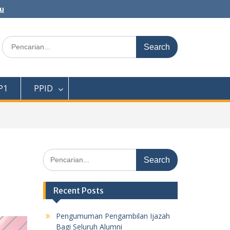
au
Search
for:
P1
PPID
Search
for:
Recent Posts
Pengumuman Pengambilan Ijazah
Bagi Seluruh Alumni