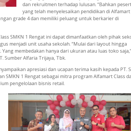
dan rekruitmen terhadap lulusan. “Bahkan pesert
yang telah menyelesaikan pendidikan di Alfamart
engan grade 4 dan memiliki peluang untuk berkarier di
lass SMKN 1 Rengat ini dapat dimanfaatkan oleh pihak sek
igus menjadi unit usaha sekolah. “Mulai dari layout hingga
 Yang membedakan hanya dari ukuran atau luas toko saja,”
 Sumber Alfaria Trijaya, Tbk.
enyampaikan apresiasi dan ucapan terima kasih kepada PT.
kan SMKN 1 Rengat sebagai mitra program Alfamart Class d
um pengelolaan bisnis retail.