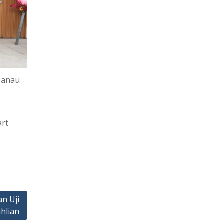
Danau
art
n Uji
hlian