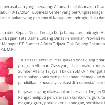
aku perusahaan yang menaungi Alfamart melaksanakan Gra
abu (18/12/2024). Business Center yang berfungsi sebagai
 ini merupakan yang pertama di Kabupaten Indragiri Hulu da
ta oleh Kepala Dinas Tenaga Kerja Kabupaten Indragiri Hu
Sub Bagian Tata Usaha Cabang Dinas Pendidikan Provinsi Ri
nt Manager PT. Sumber Alfaria Trijaya, Tbk Cabang Pekanba
Pd, M.Pd.
“Business Center ini merupakan tindak lanjut dar
program Alfamart Class yang dilaksanakan antar
Sumber Alfaria Trijaya, Tbk dan SMKN 1 Rengat. I
merupakan komitmen perusahaan memajukan d
pendidikan, khususnya vokasi di Indonesia,” ujar 
Kerjasama yang dilaksanakan bersama dengan 
Rengat meliputi penyelarasan kurikulum, guru t
magang guru, praktik kerja lapangan, sertifikasi 