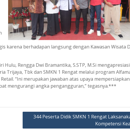
n
ategis karena berhadapan langsung dengan Kawasan Wisata 
ri Hulu, Rengga Dwi Bramantika, S.STP, M.Si mengapresiasi
aria Trijaya, Tbk dan SMKN 1 Rengat melalui program Alfam
s Retail. “Ini merupakan jawaban atas upaya mempersiapkan
dapat mengurangi angka pengangguran,” tegasnya.***
344 Peserta Didik SMKN 1 Rengat Laksanaka
Kompetensi Kea