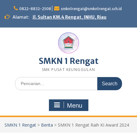
Skip
to
0822-8832-2508
smkn1rengat@smkn1rengat.sch.id
content
Alamat:
Jl. Sultan KM.4 Rengat, INHU, Riau
SMKN 1 Rengat
SMK PUSAT KEUNGGULAN
Search
for:
Menu
SMKN 1 Rengat
>
Berita
>
SMKN 1 Rengat Raih KI Award 2024