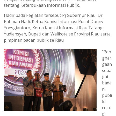
tentang Keterbukaan Informasi Publik.
Hadir pada kegiatan tersebut Pj Gubernur Riau, Dr.
Rahman Hadi, Ketua Komisi Informasi Pusat Donny
Yoesgiantoro, Ketua Komisi Informasi Riau Tatang
Yudiansyah, Bupati dan Walikota se Provinsi Riau serta
pimpinan badan publik se Riau.
“Pen
ghar
gaan
seba
gai
bada
n
publi
k
cuku
p