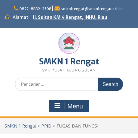
Skip
to
0822-8832-2508
smkn1rengat@smkn1rengat.sch.id
content
Alamat:
Jl. Sultan KM.4 Rengat, INHU, Riau
SMKN 1 Rengat
SMK PUSAT KEUNGGULAN
Search
for:
Menu
SMKN 1 Rengat
>
PPID
>
TUGAS DAN FUNGSI