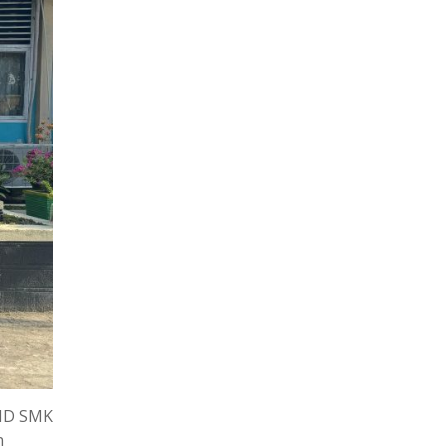
PID SMK
n