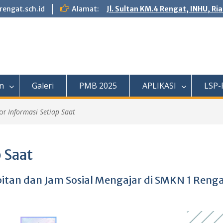
engat.sch.id
Alamat:
Jl. Sultan KM.4 Rengat, INHU, Ri
n
Galeri
PMB 2025
APLIKASI
LSP-
for
Informasi Setiap Saat
 Saat
an dan Jam Sosial Mengajar di SMKN 1 Reng