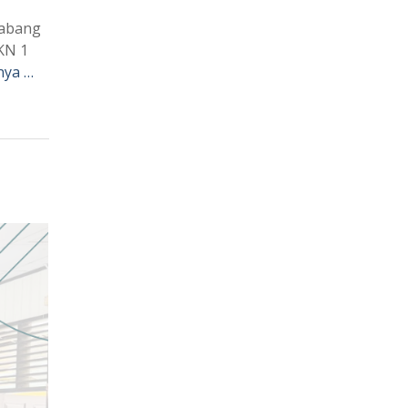
Cabang
KN 1
nya …