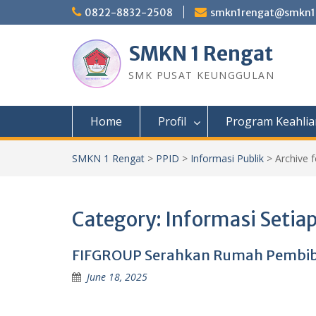
Skip
0822-8832-2508
smkn1rengat@smkn1r
to
content
SMKN 1 Rengat
SMK PUSAT KEUNGGULAN
Home
Profil
Program Keahlia
SMKN 1 Rengat
>
PPID
>
Informasi Publik
>
Archive 
Category:
Informasi Setiap
FIFGROUP Serahkan Rumah Pembibit
June 18, 2025