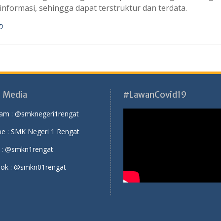
nformasi, sehingga dapat terstruktur dan terdata.
D
l Media
#LawanCovid19
ram :
@smknegeri1rengat
e :
SMK Negeri 1 Rengat
 :
@smkn1rengat
ok :
@smkn01rengat