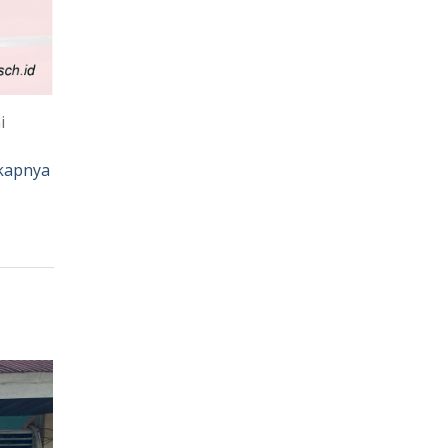
i
kapnya