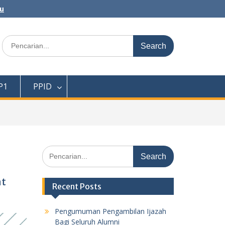
au
Search
for:
P1
PPID
Search
for:
at
Recent Posts
Pengumuman Pengambilan Ijazah
Bagi Seluruh Alumni