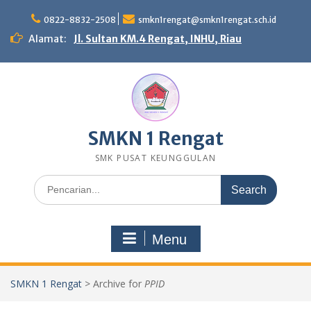
Skip
to
0822-8832-2508
smkn1rengat@smkn1rengat.sch.id
content
Alamat:
Jl. Sultan KM.4 Rengat, INHU, Riau
SMKN 1 Rengat
SMK PUSAT KEUNGGULAN
Search
for:
Menu
SMKN 1 Rengat
>
Archive for
PPID