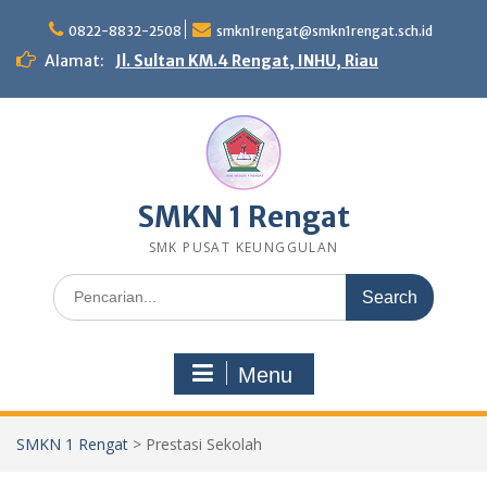
Skip
to
0822-8832-2508
smkn1rengat@smkn1rengat.sch.id
content
Alamat:
Jl. Sultan KM.4 Rengat, INHU, Riau
SMKN 1 Rengat
SMK PUSAT KEUNGGULAN
Search
for:
Menu
SMKN 1 Rengat
>
Prestasi Sekolah