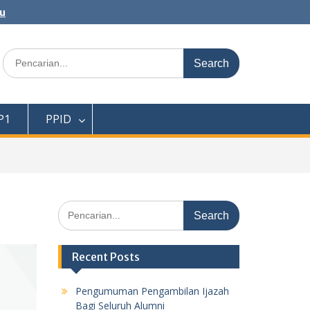
au
Search
for:
P1
PPID
Search
for:
Recent Posts
Pengumuman Pengambilan Ijazah
Bagi Seluruh Alumni