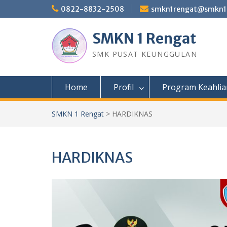
Skip
0822-8832-2508
smkn1rengat@smkn1r
to
content
SMKN 1 Rengat
SMK PUSAT KEUNGGULAN
Home
Profil
Program Keahlia
SMKN 1 Rengat
>
HARDIKNAS
HARDIKNAS