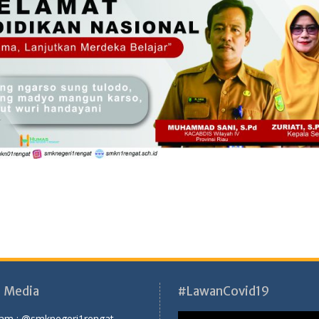
l Media
#LawanCovid19
ram :
@smknegeri1rengat