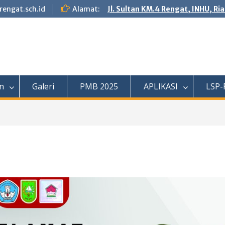
engat.sch.id
Alamat:
Jl. Sultan KM.4 Rengat, INHU, Ri
n
Galeri
PMB 2025
APLIKASI
LSP-