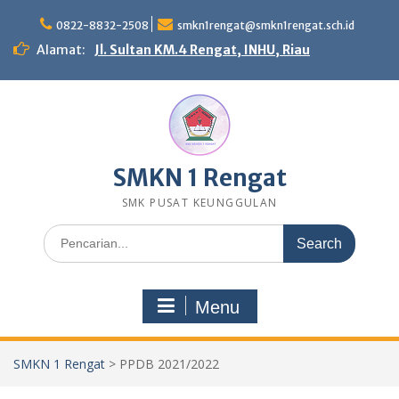
Skip
to
0822-8832-2508
smkn1rengat@smkn1rengat.sch.id
content
Alamat:
Jl. Sultan KM.4 Rengat, INHU, Riau
SMKN 1 Rengat
SMK PUSAT KEUNGGULAN
Search
for:
Menu
SMKN 1 Rengat
>
PPDB 2021/2022