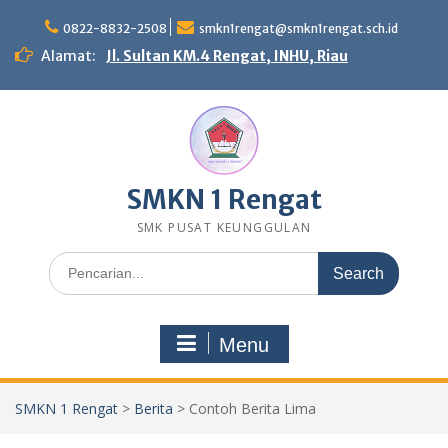
Skip
to
0822-8832-2508
smkn1rengat@smkn1rengat.sch.id
content
Alamat:
Jl. Sultan KM.4 Rengat, INHU, Riau
SMKN 1 Rengat
SMK PUSAT KEUNGGULAN
Search
for:
Menu
SMKN 1 Rengat
>
Berita
>
Contoh Berita Lima