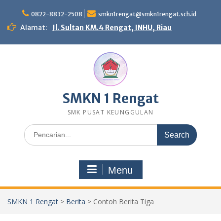
Skip
to
0822-8832-2508
smkn1rengat@smkn1rengat.sch.id
content
Alamat:
Jl. Sultan KM.4 Rengat, INHU, Riau
SMKN 1 Rengat
SMK PUSAT KEUNGGULAN
Search
for:
Menu
SMKN 1 Rengat
>
Berita
>
Contoh Berita Tiga