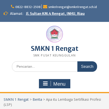
Skip
to
0822-8832-2508
smkn1rengat@smkn1rengat.sch.id
content
Alamat:
Jl. Sultan KM.4 Rengat, INHU, Riau
SMKN 1 Rengat
SMK PUSAT KEUNGGULAN
Search
for:
Menu
SMKN 1 Rengat
>
Berita
>
Apa itu Lembaga Sertifikasi Profesi
(LSP)