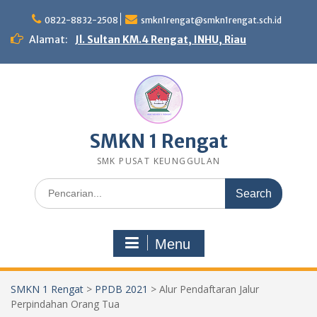
Skip
to
0822-8832-2508
smkn1rengat@smkn1rengat.sch.id
content
Alamat:
Jl. Sultan KM.4 Rengat, INHU, Riau
SMKN 1 Rengat
SMK PUSAT KEUNGGULAN
Search
for:
Menu
SMKN 1 Rengat
>
PPDB 2021
>
Alur Pendaftaran Jalur
Perpindahan Orang Tua