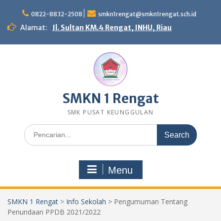
Skip
to
0822-8832-2508
smkn1rengat@smkn1rengat.sch.id
content
Alamat:
Jl. Sultan KM.4 Rengat, INHU, Riau
SMKN 1 Rengat
SMK PUSAT KEUNGGULAN
Search
for:
Menu
SMKN 1 Rengat
>
Info Sekolah
>
Pengumuman Tentang
Penundaan PPDB 2021/2022