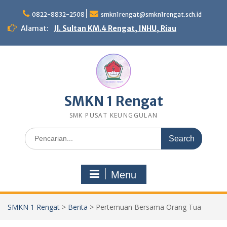
Skip
to
0822-8832-2508
smkn1rengat@smkn1rengat.sch.id
content
Alamat:
Jl. Sultan KM.4 Rengat, INHU, Riau
SMKN 1 Rengat
SMK PUSAT KEUNGGULAN
Search
for:
Menu
SMKN 1 Rengat
>
Berita
>
Pertemuan Bersama Orang Tua