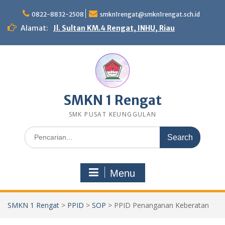
Skip
to
0822-8832-2508
smkn1rengat@smkn1rengat.sch.id
content
Alamat:
Jl. Sultan KM.4 Rengat, INHU, Riau
SMKN 1 Rengat
SMK PUSAT KEUNGGULAN
Search
for:
Menu
SMKN 1 Rengat
>
PPID
>
SOP
>
PPID Penanganan Keberatan