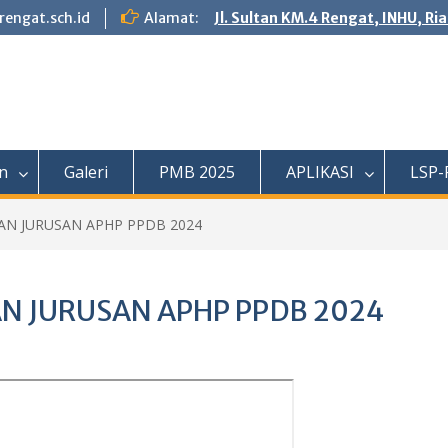
engat.sch.id
Alamat:
Jl. Sultan KM.4 Rengat, INHU, Ri
n
Galeri
PMB 2025
APLIKASI
LSP-
N JURUSAN APHP PPDB 2024
 JURUSAN APHP PPDB 2024