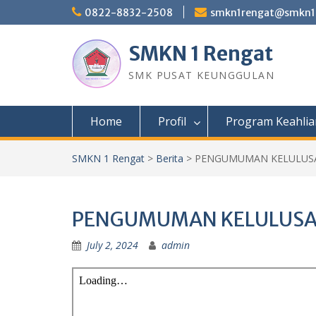
Skip
0822-8832-2508
smkn1rengat@smkn1r
to
content
SMKN 1 Rengat
SMK PUSAT KEUNGGULAN
Home
Profil
Program Keahlia
SMKN 1 Rengat
>
Berita
>
PENGUMUMAN KELULUSA
PENGUMUMAN KELULUSAN
July 2, 2024
admin