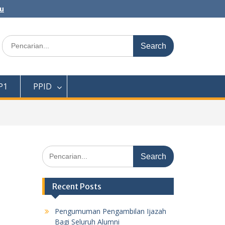
au
Search
for:
P1
PPID
Search
for:
Recent Posts
Pengumuman Pengambilan Ijazah
Bagi Seluruh Alumni