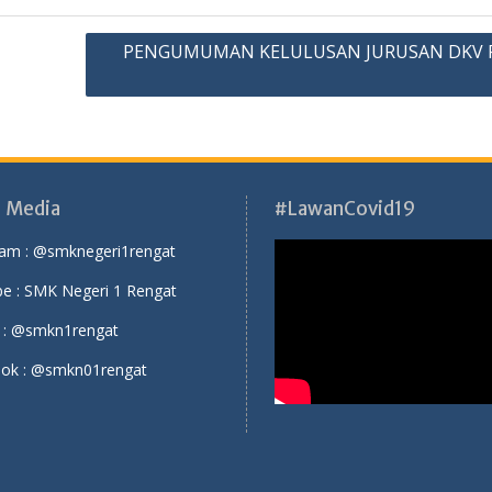
PENGUMUMAN KELULUSAN JURUSAN DKV 
l Media
#LawanCovid19
ram :
@smknegeri1rengat
e :
SMK Negeri 1 Rengat
 :
@smkn1rengat
ok :
@smkn01rengat