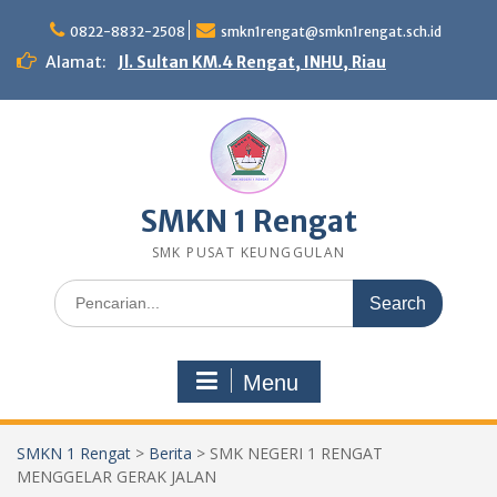
Skip
to
0822-8832-2508
smkn1rengat@smkn1rengat.sch.id
content
Alamat:
Jl. Sultan KM.4 Rengat, INHU, Riau
SMKN 1 Rengat
SMK PUSAT KEUNGGULAN
Search
for:
Menu
SMKN 1 Rengat
>
Berita
>
SMK NEGERI 1 RENGAT
MENGGELAR GERAK JALAN