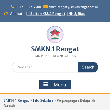
Skip
to
0822-8832-2508
smkn1rengat@smkn1rengat.sch.id
content
Alamat:
Jl. Sultan KM.4 Rengat, INHU, Riau
SMKN 1 Rengat
SMK PUSAT KEUNGGULAN
Search
for:
Menu
SMKN 1 Rengat
>
Info Sekolah
>
Perpanjangan Belajar di
Rumah