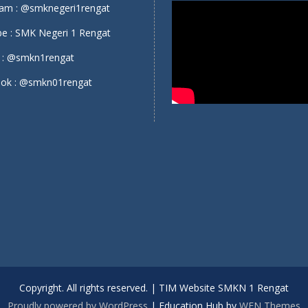
ram :
@smknegeri1rengat
e :
SMK Negeri 1 Rengat
 :
@smkn1rengat
ok :
@smkn01rengat
Copyright. All rights reserved. | TIM Website SMKN 1 Rengat
Proudly powered by WordPress
|
Education Hub by
WEN Themes