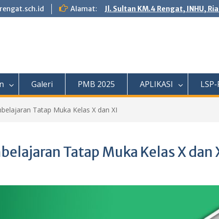
engat.sch.id
Alamat:
Jl. Sultan KM.4 Rengat, INHU, Ri
n
Galeri
PMB 2025
APLIKASI
LSP-
belajaran Tatap Muka Kelas X dan XI
elajaran Tatap Muka Kelas X dan 