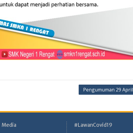
Pengumuman 29 April
l Media
#LawanCovid19