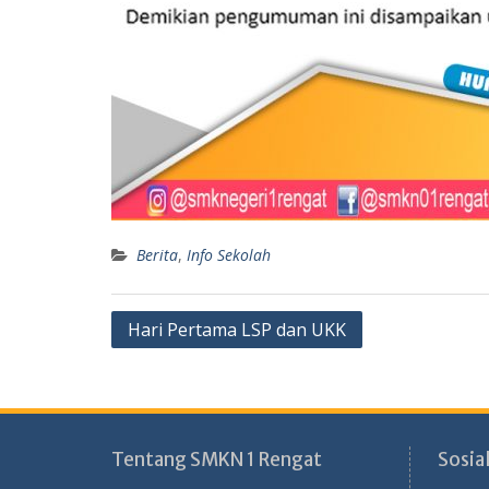
Berita
,
Info Sekolah
Post
Hari Pertama LSP dan UKK
navigation
Tentang SMKN 1 Rengat
Sosia