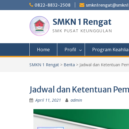
Skip
0822-8832-2508
smkn1rengat@smkn1r
to
content
SMKN 1 Rengat
SMK PUSAT KEUNGGULAN
Home
Profil
Program Keahlia
SMKN 1 Rengat
>
Berita
>
Jadwal dan Ketentuan Pem
Jadwal dan Ketentuan Pemb
April 11, 2021
admin