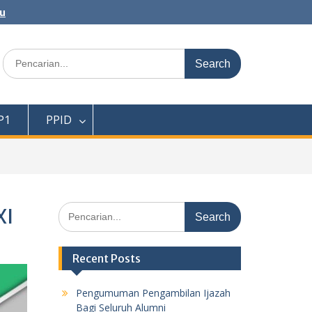
au
Search
for:
P1
PPID
Search
XI
for:
Recent Posts
Pengumuman Pengambilan Ijazah
Bagi Seluruh Alumni