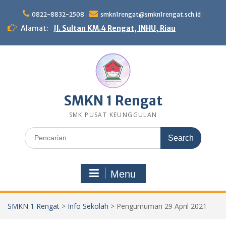
Skip
to
0822-8832-2508
smkn1rengat@smkn1rengat.sch.id
content
Alamat:
Jl. Sultan KM.4 Rengat, INHU, Riau
SMKN 1 Rengat
SMK PUSAT KEUNGGULAN
Search
for:
Menu
SMKN 1 Rengat
>
Info Sekolah
>
Pengumuman 29 April 2021