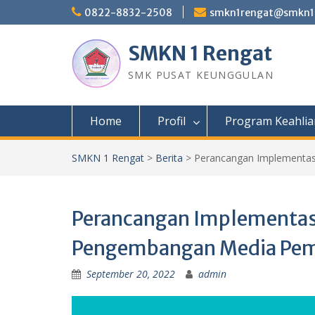
Skip
0822-8832-2508
smkn1rengat@smkn1r
to
content
SMKN 1 Rengat
SMK PUSAT KEUNGGULAN
Home
Profil
Program Keahlia
SMKN 1 Rengat
>
Berita
>
Perancangan Implementas
Perancangan Implementas
Pengembangan Media Pem
September 20, 2022
admin