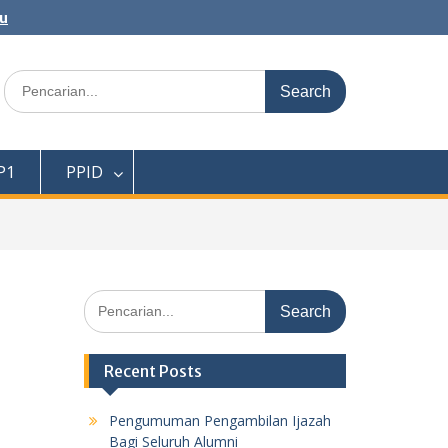
au
Search
for:
P1
PPID
Search
for:
Recent Posts
Pengumuman Pengambilan Ijazah
Bagi Seluruh Alumni