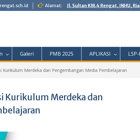
engat.sch.id
Alamat:
Jl. Sultan KM.4 Rengat, INHU, Ri
n
Galeri
PMB 2025
APLIKASI
LSP-
i Kurikulum Merdeka dan Pengembangan Media Pembelajaran
i Kurikulum Merdeka dan
belajaran