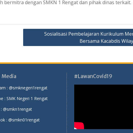
lah bermitra dengan SMKN 1 Rengat dan pihak dinas terkait.
Sosialisasi Pembelajaran Kurikulum Me
Bersama Kacabdis Wilay
l Media
#LawanCovid19
ram :
@smknegeri1rengat
e :
SMK Negeri 1 Rengat
 :
@smkn1rengat
ok :
@smkn01rengat