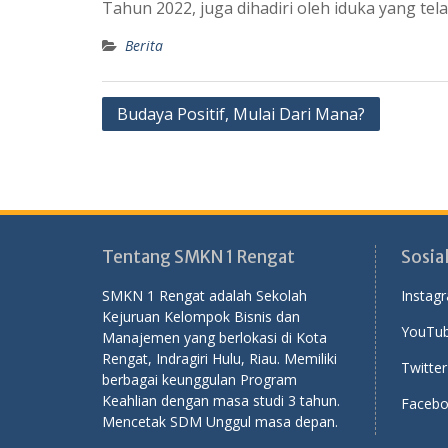
Tahun 2022, juga dihadiri oleh iduka yang te
Berita
Post
Budaya Positif, Mulai Dari Mana?
navigation
Tentang SMKN 1 Rengat
Sosia
SMKN 1 Rengat adalah Sekolah
Instag
Kejuruan Kelompok Bisnis dan
YouTub
Manajemen yang berlokasi di Kota
Rengat, Indragiri Hulu, Riau. Memiliki
Twitter
berbagai keunggulan Program
Keahlian dengan masa studi 3 tahun.
Facebo
Mencetak SDM Unggul masa depan.