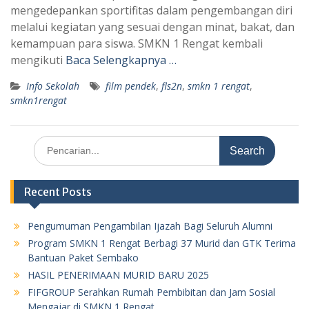
mengedepankan sportifitas dalam pengembangan diri
melalui kegiatan yang sesuai dengan minat, bakat, dan
kemampuan para siswa. SMKN 1 Rengat kembali
mengikuti
Baca Selengkapnya …
Info Sekolah
film pendek
,
fls2n
,
smkn 1 rengat
,
smkn1rengat
Search
for:
Recent Posts
Pengumuman Pengambilan Ijazah Bagi Seluruh Alumni
Program SMKN 1 Rengat Berbagi 37 Murid dan GTK Terima
Bantuan Paket Sembako
HASIL PENERIMAAN MURID BARU 2025
FIFGROUP Serahkan Rumah Pembibitan dan Jam Sosial
Mengajar di SMKN 1 Rengat