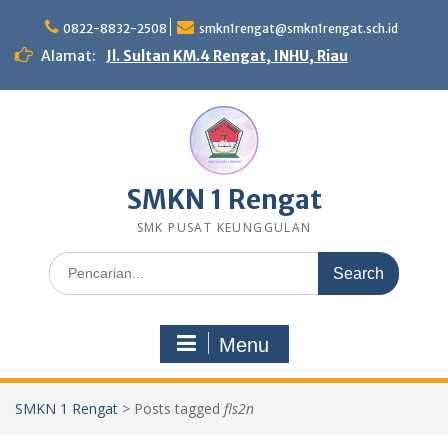
Skip
to
0822-8832-2508
smkn1rengat@smkn1rengat.sch.id
content
Alamat:
Jl. Sultan KM.4 Rengat, INHU, Riau
SMKN 1 Rengat
SMK PUSAT KEUNGGULAN
Search
for:
Menu
SMKN 1 Rengat
>
Posts tagged
fls2n