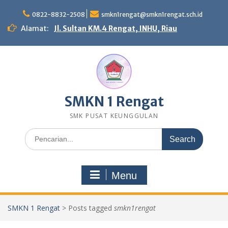
Skip
to
0822-8832-2508
smkn1rengat@smkn1rengat.sch.id
content
Alamat:
Jl. Sultan KM.4 Rengat, INHU, Riau
SMKN 1 Rengat
SMK PUSAT KEUNGGULAN
Search
for:
Menu
SMKN 1 Rengat
>
Posts tagged
smkn1rengat