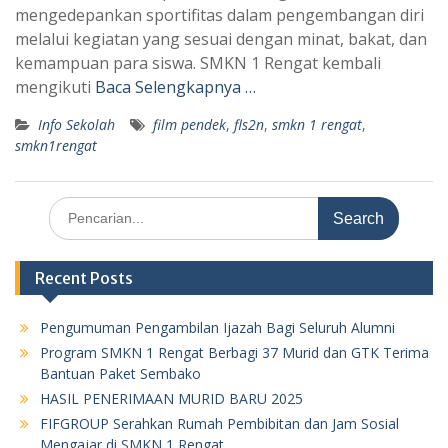
mengedepankan sportifitas dalam pengembangan diri
melalui kegiatan yang sesuai dengan minat, bakat, dan
kemampuan para siswa. SMKN 1 Rengat kembali
mengikuti
Baca Selengkapnya …
Info Sekolah
film pendek
,
fls2n
,
smkn 1 rengat
,
smkn1rengat
Search
for:
Recent Posts
Pengumuman Pengambilan Ijazah Bagi Seluruh Alumni
Program SMKN 1 Rengat Berbagi 37 Murid dan GTK Terima
Bantuan Paket Sembako
HASIL PENERIMAAN MURID BARU 2025
FIFGROUP Serahkan Rumah Pembibitan dan Jam Sosial
Mengajar di SMKN 1 Rengat