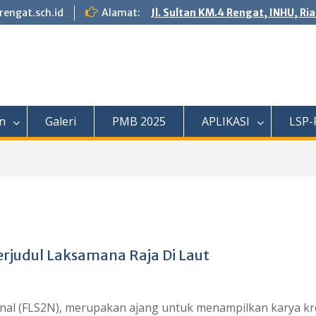
engat.sch.id
Alamat:
Jl. Sultan KM.4 Rengat, INHU, Ri
n
Galeri
PMB 2025
APLIKASI
LSP-
rjudul Laksamana Raja Di Laut
onal (FLS2N), merupakan ajang untuk menampilkan karya kr