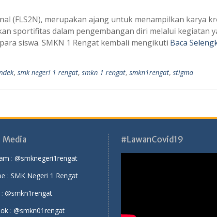
onal (FLS2N), merupakan ajang untuk menampilkan karya kr
an sportifitas dalam pengembangan diri melalui kegiatan 
para siswa. SMKN 1 Rengat kembali mengikuti
Baca Seleng
ndek
,
smk negeri 1 rengat
,
smkn 1 rengat
,
smkn1rengat
,
stigma
l Media
#LawanCovid19
ram :
@smknegeri1rengat
e :
SMK Negeri 1 Rengat
 :
@smkn1rengat
ok :
@smkn01rengat