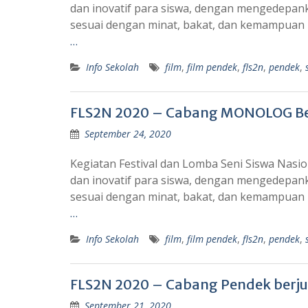
dan inovatif para siswa, dengan mengedepank
sesuai dengan minat, bakat, dan kemampuan 
…
Info Sekolah
film
,
film pendek
,
fls2n
,
pendek
,
FLS2N 2020 – Cabang MONOLOG Berj
September 24, 2020
Kegiatan Festival dan Lomba Seni Siswa Nasi
dan inovatif para siswa, dengan mengedepank
sesuai dengan minat, bakat, dan kemampuan 
…
Info Sekolah
film
,
film pendek
,
fls2n
,
pendek
,
FLS2N 2020 – Cabang Pendek berj
September 21, 2020