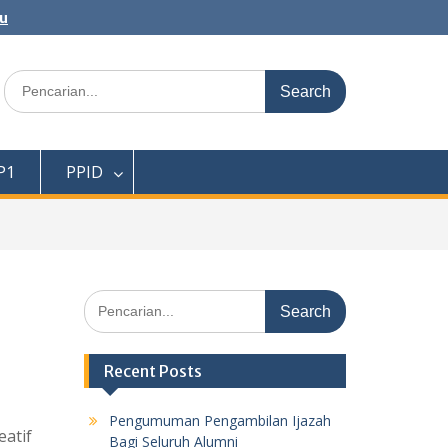
au
Search
for:
P1
PPID
Search
for:
Recent Posts
Pengumuman Pengambilan Ijazah
eatif
Bagi Seluruh Alumni