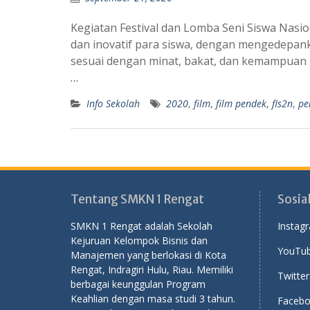
Kegiatan Festival dan Lomba Seni Siswa Nasi
dan inovatif para siswa, dengan mengedepank
sesuai dengan minat, bakat, dan kemampuan 
…
Info Sekolah
2020
,
film
,
film pendek
,
fls2n
,
pe
Tentang SMKN 1 Rengat
Sosia
SMKN 1 Rengat adalah Sekolah
Instag
Kejuruan Kelompok Bisnis dan
YouTub
Manajemen yang berlokasi di Kota
Rengat, Indragiri Hulu, Riau. Memiliki
Twitter
berbagai keunggulan Program
Keahlian dengan masa studi 3 tahun.
Facebo