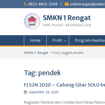
Skip
0822-8832-2508
smkn1rengat@smkn1r
to
content
SMKN 1 Rengat
SMK PUSAT KEUNGGULAN
Home
Profil
Program Keahlia
SMKN 1 Rengat
>
Posts tagged
pendek
Tag:
pendek
FLS2N 2020 – Cabang Gitar SOLO be
September 28, 2020
Kegiatan Festival dan Lomba Seni Siswa Nasi